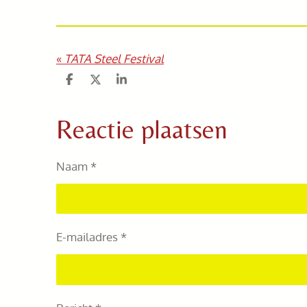
«
TATA Steel Festival
D
D
S
e
e
h
l
e
a
e
l
r
Reactie plaatsen
n
e
Naam *
E-mailadres *