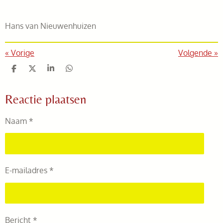
Hans van Nieuwenhuizen
«
Vorige
Volgende
»
D
D
S
D
e
e
h
e
l
e
a
l
Reactie plaatsen
e
l
r
e
n
e
n
Naam *
E-mailadres *
Bericht *