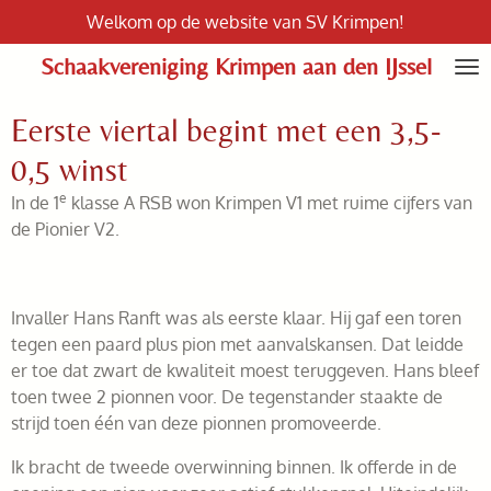
Welkom op de website van SV Krimpen!
Ga
direct
Schaakvereniging Krimpen aan den IJssel
naar
de
Eerste viertal begint met een 3,5-
hoofdinhoud
0,5 winst
e
In de 1
klasse A RSB won Krimpen V1 met ruime cijfers van
de Pionier V2.
Invaller Hans Ranft was als eerste klaar. Hij gaf een toren
tegen een paard plus pion met aanvalskansen. Dat leidde
er toe dat zwart de kwaliteit moest teruggeven. Hans bleef
toen twee 2 pionnen voor. De tegenstander staakte de
strijd toen één van deze pionnen promoveerde.
Ik bracht de tweede overwinning binnen. Ik offerde in de