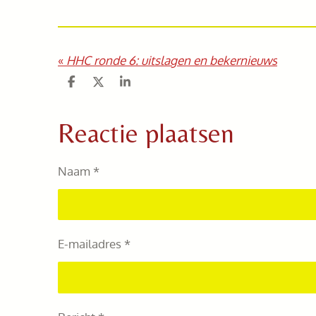
«
HHC ronde 6: uitslagen en bekernieuws
D
D
S
e
e
h
l
e
a
e
l
r
Reactie plaatsen
n
e
Naam *
E-mailadres *