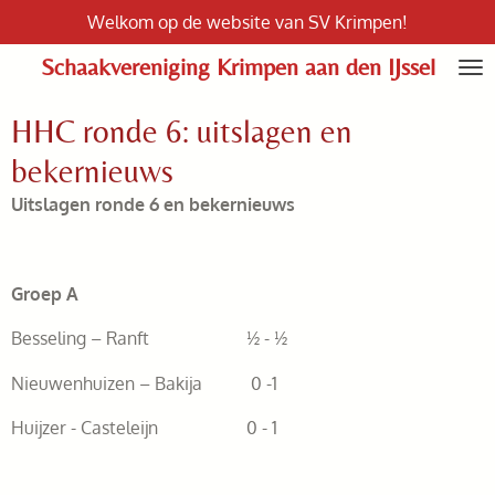
Welkom op de website van SV Krimpen!
Ga
direct
Schaakvereniging Krimpen aan den IJssel
naar
de
HHC ronde 6: uitslagen en
hoofdinhoud
bekernieuws
Uitslagen ronde 6 en bekernieuws
Groep A
Besseling – Ranft ½ - ½
Nieuwenhuizen – Bakija 0 -1
Huijzer - Casteleijn 0 - 1