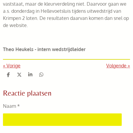
vaststaat, maar de kleurverdeling niet. Daarvoor gaan we
a.s. donderdag in Hellevoetsluis tijdens uitwedstrijd van
Krimpen 2 loten. De resultaten daarvan komen dan snel op
de website.
Theo Heukels - intern wedstrijdleider
«
Vorige
Volgende
»
D
D
S
D
e
e
h
e
l
e
a
l
Reactie plaatsen
e
l
r
e
n
e
n
Naam *