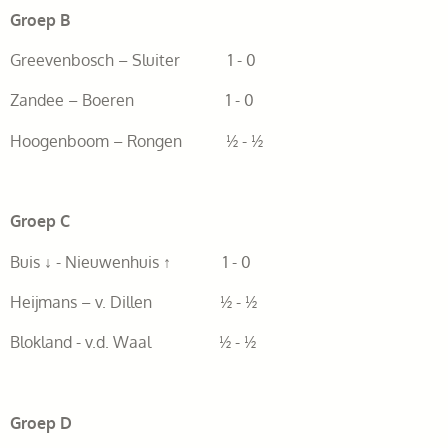
Groep B
Greevenbosch – Sluiter 1 - 0
Zandee – Boeren 1 - 0
Hoogenboom – Rongen ½ - ½
Groep C
Buis ↓ - Nieuwenhuis ↑ 1 - 0
Heijmans – v. Dillen ½ - ½
Blokland - v.d. Waal ½ - ½
Groep D