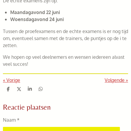
De echte examens zijn op:
Maandagavond 22 juni
Woensdagavond 24 juni
Tussen de proefexamens en de echte examens is er nog tijd
om, eventueel samen met de trainers, de puntjes op de i te
zetten.
We hopen op veel deelnemers en wensen iedereen alvast
veel succes!
«
Vorige
Volgende
»
D
D
S
D
e
e
h
e
l
e
a
l
Reactie plaatsen
e
l
r
e
n
e
n
Naam *