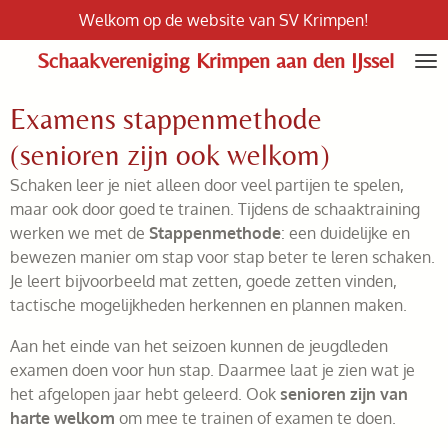
Welkom op de website van SV Krimpen!
Ga
direct
Schaakvereniging Krimpen aan den IJssel
naar
de
Examens stappenmethode
hoofdinhoud
(senioren zijn ook welkom)
Schaken leer je niet alleen door veel partijen te spelen,
maar ook door goed te trainen. Tijdens de schaaktraining
werken we met de
Stappenmethode
: een duidelijke en
bewezen manier om stap voor stap beter te leren schaken.
Je leert bijvoorbeeld mat zetten, goede zetten vinden,
tactische mogelijkheden herkennen en plannen maken.
Aan het einde van het seizoen kunnen de jeugdleden
examen doen voor hun stap. Daarmee laat je zien wat je
het afgelopen jaar hebt geleerd. Ook
senioren zijn van
harte welkom
om mee te trainen of examen te doen.