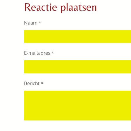
e
l
r
Reactie plaatsen
n
e
Naam *
E-mailadres *
Bericht *