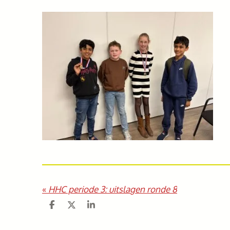
«
HHC periode 3: uitslagen ronde 8
D
D
S
e
e
h
l
e
a