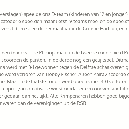
jn verslagen) speelde ons D-team (kinderen van 12 en jonger
tegorie speelden maar liefst 19 teams mee, en de speelst
rsvers lid, en speelde eenmaal voor de Groene Hartcup, en 
n een team van de Klimop, maar in de tweede ronde hield K
ne scoorden de punten. In de derde nog een gelijkspel. Ditm
na werd met 3-1 gewonnen tegen de Delftse schaakverenigin
onde werd verloren van Bobby Fischer. Alleen Kairav scoorde 
nne. Maar in de laatste ronde werd opeens met 4-0 verlore
chpunt/automatische winst omdat er een oneven aantal de
ter gedaan dan het lijkt. Alle Krimpenaren hebben goed bi
er waren dan de verenigingen uit de RSB.