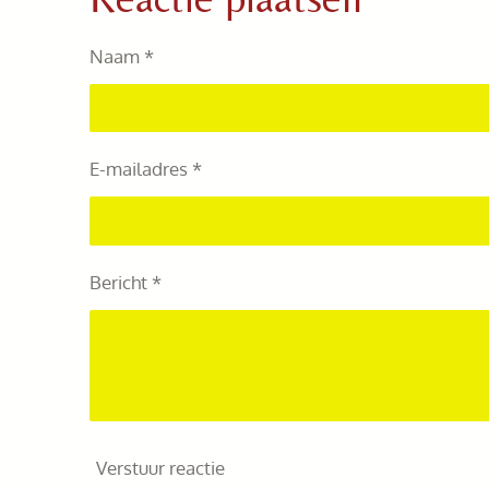
n
e
Naam *
E-mailadres *
Bericht *
Verstuur reactie