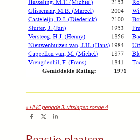
«
HHC periode 3: uitslagen ronde 4
D
D
S
e
e
h
l
e
a
e
l
r
Reactie plaatsen