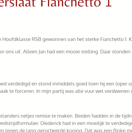
rslaat Fianchetto 1
e Hoofdklasse RSB gewonnen van het sterke Fianchetto 1. Ki
or ons uit. Alleen Jan had een mooie stelling. Daar stonden
 goed verdedigd en stond inmiddels goed toen hij een loper 
ak te forceren. In mijn partij was alle vuur wel verdwenen 
standers netjes remise te maken. Beiden hadden in de tijd
edstrijdformulier. Diederick had in een moeilijk te verdedige
n tegen de lang gerocheerde koning. Dat was een flinke me