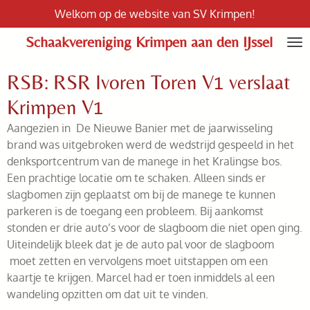
Welkom op de website van SV Krimpen!
Ga
direct
Schaakvereniging Krimpen aan den IJssel
naar
de
RSB: RSR Ivoren Toren V1 verslaat
hoofdinhoud
Krimpen V1
Aangezien in De Nieuwe Banier met de jaarwisseling
brand was uitgebroken werd de wedstrijd gespeeld in het
denksportcentrum van de manege in het Kralingse bos.
Een prachtige locatie om te schaken. Alleen sinds er
slagbomen zijn geplaatst om bij de manege te kunnen
parkeren is de toegang een probleem. Bij aankomst
stonden er drie auto’s voor de slagboom die niet open ging.
Uiteindelijk bleek dat je de auto pal voor de slagboom
moet zetten en vervolgens moet uitstappen om een
kaartje te krijgen. Marcel had er toen inmiddels al een
wandeling opzitten om dat uit te vinden.