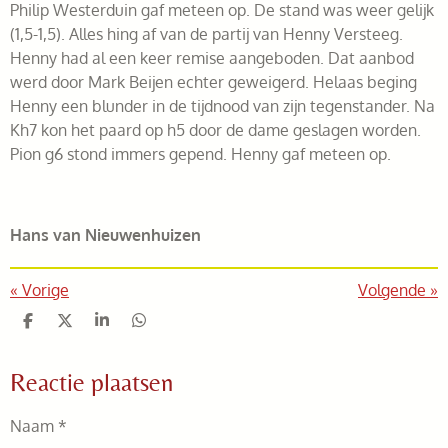
Philip Westerduin gaf meteen op. De stand was weer gelijk
(1,5-1,5). Alles hing af van de partij van Henny Versteeg.
Henny had al een keer remise aangeboden. Dat aanbod
werd door Mark Beijen echter geweigerd. Helaas beging
Henny een blunder in de tijdnood van zijn tegenstander. Na
Kh7 kon het paard op h5 door de dame geslagen worden.
Pion g6 stond immers gepend. Henny gaf meteen op.
Hans van Nieuwenhuizen
«
Vorige
Volgende
»
D
D
S
D
e
e
h
e
l
e
a
l
Reactie plaatsen
e
l
r
e
n
e
n
Naam *