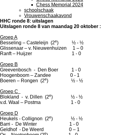
Chess Memorial 2024
schoolschaak
Vrouwenschaakavond
HHC ronde 8: uitslagen
Uitslagen ronde 8 van maandag 20 oktober :
Groep A
e
Besseling – Casteleijn (2
) ½ - ½
Glissenaar – v. Nieuwenhuizen 1 – 0
Ranft – Huijzer 1 - 0
Groep B
Greevenbosch - Den Boer 1 - 0
Hoogenboom – Zandee 0 - 1
e
Boeren – Rongen (2
) ½ - ½
Groep C
e
Blokland - v. Dillen (2
) ½ - ½
v.d. Waal – Postma 1 - 0
Groep D
e
Heukels - Collignon (2
) ½ - ½
Barri - De Winter 1 - 0
Geldhof - De Weerd 0 – 1
e
Os – Nootenboom (2
) 1 - 0