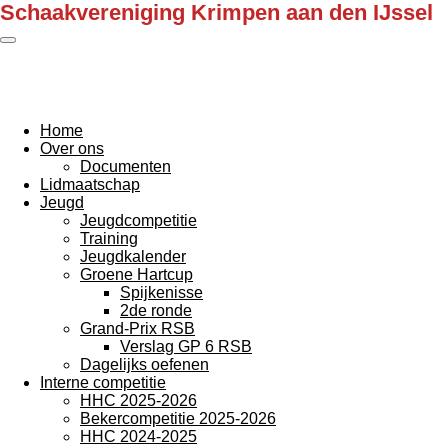
Schaakvereniging Krimpen aan den IJssel
Ga
direct
naar
de
hoofdinhoud
Home
Over ons
Documenten
Lidmaatschap
Jeugd
Jeugdcompetitie
Training
Jeugdkalender
Groene Hartcup
Spijkenisse
2de ronde
Grand-Prix RSB
Verslag GP 6 RSB
Dagelijks oefenen
Interne competitie
HHC 2025-2026
Bekercompetitie 2025-2026
HHC 2024-2025