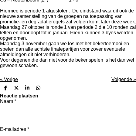
Hiermee is periode 1 afgesloten. De eindstand waaruit ook de
nieuwe samenstelling van de groepen na toepassing van
promotie- en degradatieregels zal volgen komt later deze week.
Maandag 27 oktober is ronde 1 van periode 2 die 10 ronden zal
tellen en doorloopt tot in januari. Hierin kunnen 3 byes worden
opgenomen.
Maandag 3 november gaan we los met het bekertoernooi en
spelen dan alle achtste finalepartijen voor zover eventuele
afmeldingen dit niet verhinderen.
Voor degenen die dan niet voor de beker spelen is het dan wel
gewoon schaken.
«
Vorige
Volgende
»
D
D
S
D
e
e
h
e
Reactie plaatsen
l
e
a
l
Naam *
e
l
r
e
n
e
n
E-mailadres *