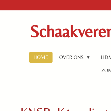
Ga
direct
naar
de
Schaakveren
hoofdinhoud
HOME
OVER ONS
LID
ZO