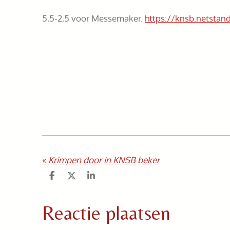
5,5-2,5 voor Messemaker.
https://knsb.netstan
«
Krimpen door in KNSB beker
D
D
S
e
e
h
l
e
a
e
l
r
Reactie plaatsen
n
e