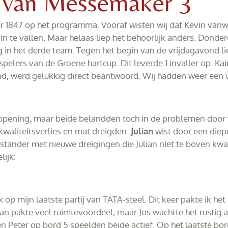
t van Messemaker 3
r 1847 op het programma. Vooraf wisten wij dat Kevin van
n te vallen. Maar helaas liep het behoorlijk anders. Dond
ig in het derde team. Tegen het begin van de vrijdagavond l
pelers van de Groene hartcup. Dit leverde 1 invaller op: Ka
nd, werd gelukkig direct beantwoord. Wij hadden weer een 
opening, maar beide belandden toch in de problemen door v
 kwaliteitsverlies en mat dreigden.
Julian
wist door een diepe
tander met nieuwe dreigingen die Julian niet te boven kw
lijk:
k op mijn laatste partij van TATA-steel. Dit keer pakte ik he
an pakte veel ruimtevoordeel, maar Jos wachtte het rustig 
 en Peter op bord 5 speelden beide actief. Op het laatste b