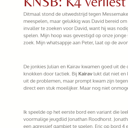
KNSB: K4 verlies
Ditmaal stond de uitwedstrijd tegen Messemake
meespelen, maar gelukkig was David bereid om i
invaller te zoeken voor David, want hij was nod
spelen. Mijn hoop was gevestigd op onze jonge s
zoek. Mijn whatsappje aan Peter, laat op de avo
De jonkies Julian en Kairav kwamen goed uit de 
knokken door tactiek. Bij
Kairav
lukt dat niet en
uit de problemen, maar prompt kwam zijn tegens
direct een stuk moeilijker. Maar nog niet onmoge
Ik speelde op het eerste bord een variant die lee
voormalige jeugdlid Jonathan Roodhorst. Jonath
een agressief gambiet te spelen. Eric op bord 4