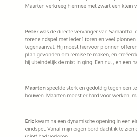
Maarten verkreeg hiermee met zwart een klein v
Peter
was de directe vervanger van Samantha, en
toreneindspel met ieder 1 toren en veel pionnen 
tegenaanval. Hij moest hiervoor pionnen offeren,
plan gevonden om remise te maken, en creëerde 
hij uiteindelijk de mist in ging. Een nul , en een h
Maarten
speelde sterk en geduldig tegen een teg
bouwen. Maarten moest er hard voor werken, ma
Eric
kwam na een dynamische opening in een einds
eindspel. Vanaf mijn eigen bord dacht ik te zien
(nipt) had verloren.