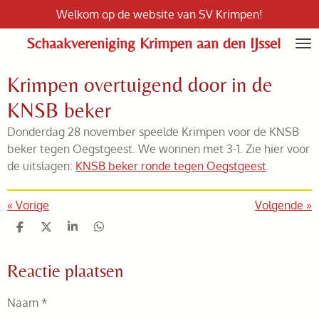
Welkom op de website van SV Krimpen!
Ga
direct
Schaakvereniging Krimpen aan den IJssel
naar
de
Krimpen overtuigend door in de
hoofdinhoud
KNSB beker
Donderdag 28 november speelde Krimpen voor de KNSB
beker tegen Oegstgeest. We wonnen met 3-1. Zie hier voor
de uitslagen:
KNSB beker ronde tegen Oegstgeest
.
«
Vorige
Volgende
»
D
D
S
D
e
e
h
e
l
e
a
l
Reactie plaatsen
e
l
r
e
n
e
n
Naam *