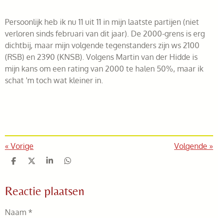
Persoonlijk heb ik nu 11 uit 11 in mijn laatste partijen (niet
verloren sinds februari van dit jaar). De 2000-grens is erg
dichtbij, maar mijn volgende tegenstanders zijn ws 2100
(RSB) en 2390 (KNSB). Volgens Martin van der Hidde is
mijn kans om een rating van 2000 te halen 50%, maar ik
schat 'm toch wat kleiner in.
«
Vorige
Volgende
»
D
D
S
D
e
e
h
e
l
e
a
l
Reactie plaatsen
e
l
r
e
n
e
n
Naam *