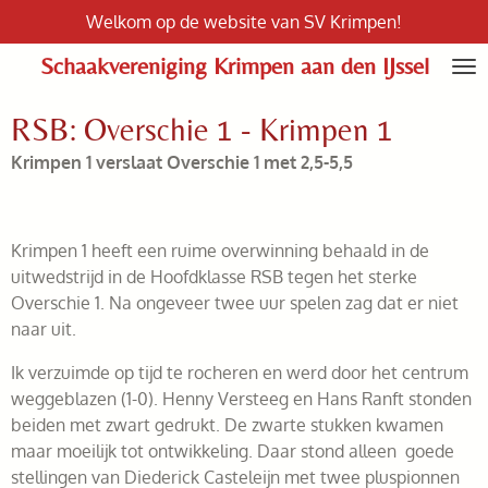
Welkom op de website van SV Krimpen!
Ga
direct
Schaakvereniging Krimpen aan den IJssel
naar
de
RSB: Overschie 1 - Krimpen 1
hoofdinhoud
Krimpen 1 verslaat Overschie 1 met 2,5-5,5
Krimpen 1 heeft een ruime overwinning behaald in de
uitwedstrijd in de Hoofdklasse RSB tegen het sterke
Overschie 1. Na ongeveer twee uur spelen zag dat er niet
naar uit.
Ik verzuimde op tijd te rocheren en werd door het centrum
weggeblazen (1-0). Henny Versteeg en Hans Ranft stonden
beiden met zwart gedrukt. De zwarte stukken kwamen
maar moeilijk tot ontwikkeling. Daar stond alleen goede
stellingen van Diederick Casteleijn met twee pluspionnen