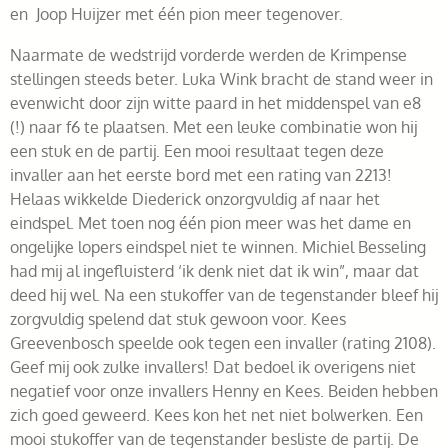
en Joop Huijzer met één pion meer tegenover.
Naarmate de wedstrijd vorderde werden de Krimpense
stellingen steeds beter. Luka Wink bracht de stand weer in
evenwicht door zijn witte paard in het middenspel van e8
(!) naar f6 te plaatsen. Met een leuke combinatie won hij
een stuk en de partij. Een mooi resultaat tegen deze
invaller aan het eerste bord met een rating van 2213!
Helaas wikkelde Diederick onzorgvuldig af naar het
eindspel. Met toen nog één pion meer was het dame en
ongelijke lopers eindspel niet te winnen. Michiel Besseling
had mij al ingefluisterd ‘ik denk niet dat ik win”, maar dat
deed hij wel. Na een stukoffer van de tegenstander bleef hij
zorgvuldig spelend dat stuk gewoon voor. Kees
Greevenbosch speelde ook tegen een invaller (rating 2108).
Geef mij ook zulke invallers! Dat bedoel ik overigens niet
negatief voor onze invallers Henny en Kees. Beiden hebben
zich goed geweerd. Kees kon het net niet bolwerken. Een
mooi stukoffer van de tegenstander besliste de partij. De