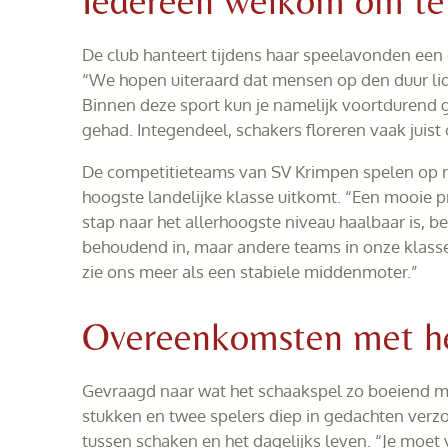
Iedereen welkom om te
De club hanteert tijdens haar speelavonden een
“We hopen uiteraard dat mensen op den duur lid 
Binnen deze sport kun je namelijk voortdurend gr
gehad. Integendeel, schakers floreren vaak juist o
De competitieteams van SV Krimpen spelen op reg
hoogste landelijke klasse uitkomt. “Een mooie p
stap naar het allerhoogste niveau haalbaar is, b
behoudend in, maar andere teams in onze klasse 
zie ons meer als een stabiele middenmoter.”
Overeenkomsten met het
Gevraagd naar wat het schaakspel zo boeiend maak
stukken en twee spelers diep in gedachten verz
tussen schaken en het dagelijks leven. “Je moet v