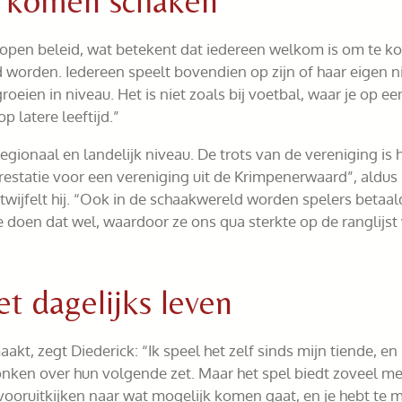
 komen schaken
 open beleid, wat betekent dat iedereen welkom is om te k
worden. Iedereen speelt bovendien op zijn of haar eigen ni
oeien in niveau. Het is niet zoals bij voetbal, waar je op 
p latere leeftijd.”
ionaal en landelijk niveau. De trots van de vereniging is 
restatie voor een vereniging uit de Krimpenerwaard”, aldus 
etwijfelt hij. “Ook in de schaakwereld worden spelers betaa
doen dat wel, waardoor ze ons qua sterkte op de ranglijst
 dagelijks leven
t, zegt Diederick: “Ik speel het zelf sinds mijn tiende, en
onken over hun volgende zet. Maar het spel biedt zoveel m
ooruitkijken naar wat mogelijk komen gaat, en je hebt te mak