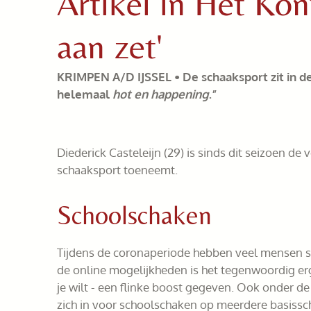
Artikel in Het Kon
aan zet'
KRIMPEN A/D IJSSEL • De schaaksport zit in de
helemaal
hot en happening
.”
Diederick Casteleijn (29) is sinds dit seizoen d
schaaksport toeneemt.
Schoolschaken
Tijdens de coronaperiode hebben veel mensen sch
de online mogelijkheden is het tegenwoordig erg
je wilt - een flinke boost gegeven. Ook onder d
zich in voor schoolschaken op meerdere basissch