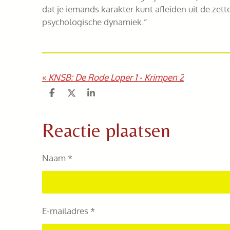
dat je iemands karakter kunt afleiden uit de zett
psychologische dynamiek.”
«
KNSB: De Rode Loper 1 - Krimpen 2
D
D
S
e
e
h
l
e
a
e
l
r
Reactie plaatsen
n
e
Naam *
E-mailadres *