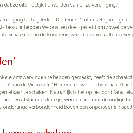
 dat ze uiteindelijk lid worden van onze vereniging.”
reniging tachtig leden. Diederick: “Tot enkele jaren gelede
 Als bestuur hebben we ons ten doel gesteld om zowel de ve
chte schaakclub in de Krimpenerwaard, dus we willen zeker o
den’
enkele omzwervingen te hebben gemaakt, heeft de schaakclu
en’ aan de Vicenza 5. “Hier voelen we ons helemaal thuis
en elkaar te schaken. Natuurlijk is het op het bord fanatiek
ar, met een afsluitend drankje, worden achteraf de nodige 
e onderlinge verbondenheid boven een onpersoonlijk spelle